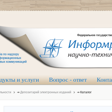
дукты и услуги
Вопрос - ответ
Конт
льности
⇒
Депозитарий электронных изданий
⇒
Каталог