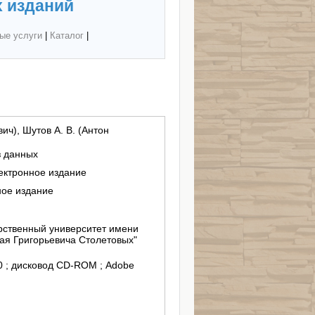
 изданий
ые услуги
|
Каталог
|
ич), Шутов А. В. (Антон
з данных
лектронное издание
ное издание
ственный университет имени
ая Григорьевича Столетовых"
/10 ; дисковод CD-ROM ; Adobe