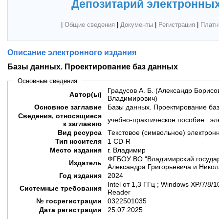
Депозитарий электронных
|
Общие сведения
|
Документы
|
Регистрация
|
Платн
Описание электронного издания
Базы данных. Проектирование баз данных
Основные сведения
Градусов А. Б. (Александр Борисов
Автор(ы)
Владимирович)
Основное заглавие
Базы данных. Проектирование ба
Сведения, относящиеся
учебно-практическое пособие : э
к заглавию
Вид ресурса
Текстовое (символьное) электрон
Тип носителя
1 CD-R
Место издания
г. Владимир
ФГБОУ ВО "Владимирский государ
Издатель
Александра Григорьевича и Никол
Год издания
2024
Intel от 1,3 ГГц ; Windows XP/7/8
Системные требования
Reader
№ госрегистрации
0322501035
Дата регистрации
25.07.2025