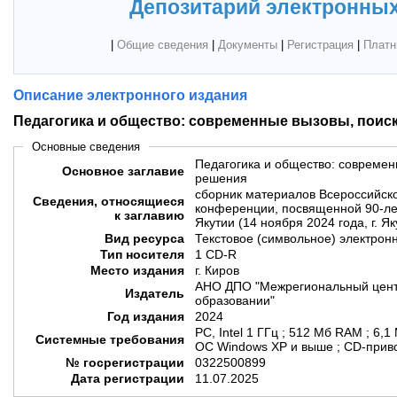
Депозитарий электронных
|
Общие сведения
|
Документы
|
Регистрация
|
Платн
Описание электронного издания
Педагогика и общество: современные вызовы, поиск
Основные сведения
Педагогика и общество: современ
Основное заглавие
решения
сборник материалов Всероссийско
Сведения, относящиеся
конференции, посвященной 90-ле
к заглавию
Якутии (14 ноября 2024 года, г. Як
Вид ресурса
Текстовое (символьное) электрон
Тип носителя
1 CD-R
Место издания
г. Киров
АНО ДПО "Межрегиональный цент
Издатель
образовании"
Год издания
2024
PC, Intel 1 ГГц ; 512 Мб RAM ; 6,1
Системные требования
ОС Windows XP и выше ; CD-приво
№ госрегистрации
0322500899
Дата регистрации
11.07.2025