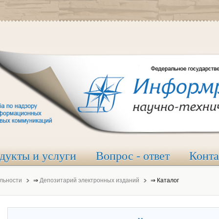
дукты и услуги
Вопрос - ответ
Конт
льности
⇒
Депозитарий электронных изданий
⇒
Каталог