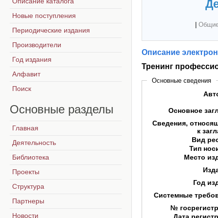
Описание каталога
Де
Новые поступления
|
Общие
Периодические издания
Производители
Описание электрон
Год издания
Тренинг профессио
Алфавит
Основные сведения
Поиск
Авт
Основные
разделы
Основное заг
Сведения, относя
Главная
к заг
Вид ре
Деятельность
Тип нос
Библиотека
Место из
Изд
Проекты
Год из
Структура
Системные требо
Партнеры
№ госрегист
Новости
Дата регист