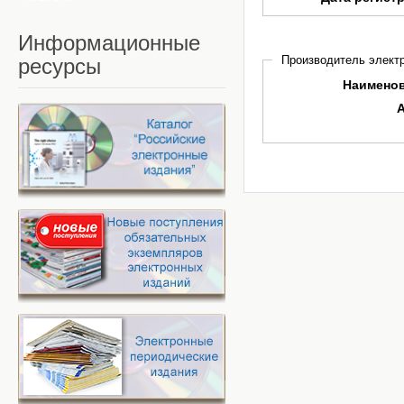
Информационные
Производитель электр
ресурсы
Наимено