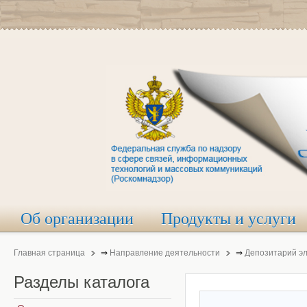
Об организации
Продукты и услуги
Главная страница
⇒
Направление деятельности
⇒
Депозитарий э
Разделы
каталога