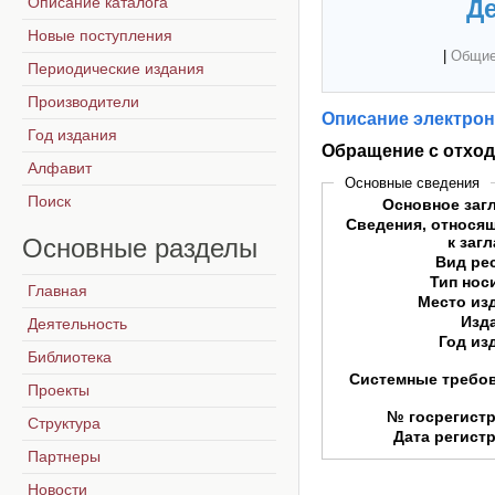
Описание каталога
Де
Новые поступления
|
Общие
Периодические издания
Производители
Описание электрон
Год издания
Обращение с отход
Алфавит
Основные сведения
Поиск
Основное заг
Сведения, относя
Основные
разделы
к заг
Вид ре
Тип нос
Главная
Место из
Изд
Деятельность
Год из
Библиотека
Системные требо
Проекты
№ госрегист
Структура
Дата регист
Партнеры
Новости