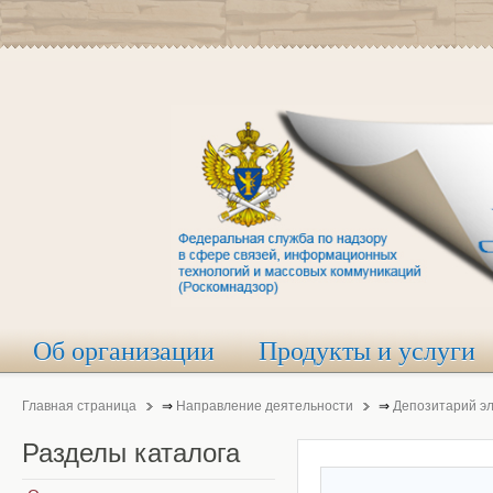
Об организации
Продукты и услуги
Главная страница
⇒
Направление деятельности
⇒
Депозитарий э
Разделы
каталога