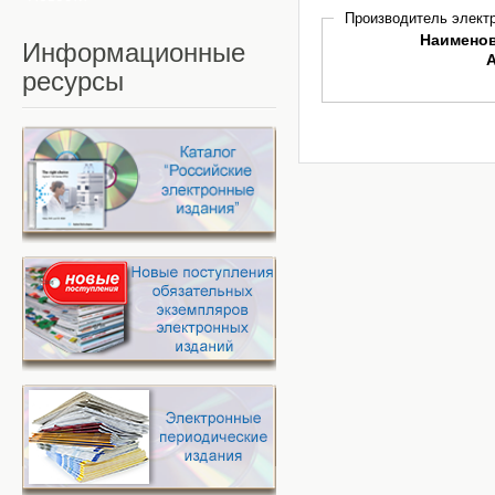
Производитель электр
Наимено
Информационные
ресурсы