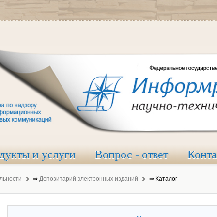
дукты и услуги
Вопрос - ответ
Конт
льности
⇒
Депозитарий электронных изданий
⇒
Каталог