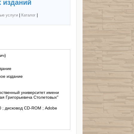
 изданий
ые услуги
|
Каталог
|
ич)
здание
ное издание
ственный университет имени
ая Григорьевича Столетовых"
/10 ; дисковод СD-ROM ; Adobe