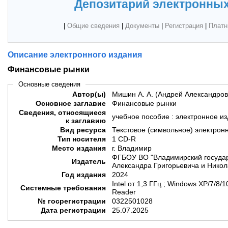
Депозитарий электронных
|
Общие сведения
|
Документы
|
Регистрация
|
Платн
Описание электронного издания
Финансовые рынки
Основные сведения
Автор(ы)
Мишин А. А. (Андрей Александров
Основное заглавие
Финансовые рынки
Сведения, относящиеся
учебное пособие : электронное и
к заглавию
Вид ресурса
Текстовое (символьное) электрон
Тип носителя
1 CD-R
Место издания
г. Владимир
ФГБОУ ВО "Владимирский государ
Издатель
Александра Григорьевича и Никол
Год издания
2024
Intel от 1,3 ГГц ; Windows XP/7/8
Системные требования
Reader
№ госрегистрации
0322501028
Дата регистрации
25.07.2025