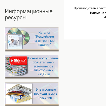
Производитель электр
Информационные
Наимено
ресурсы