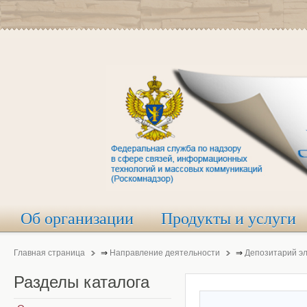
Об организации
Продукты и услуги
Главная страница
⇒
Направление деятельности
⇒
Депозитарий э
Разделы
каталога