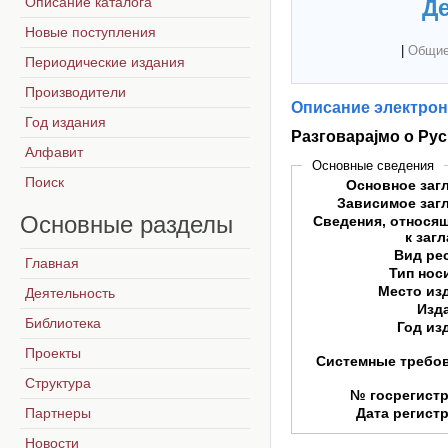
Описание каталога
Де
Новые поступления
|
Общие
Периодические издания
Производители
Описание электрон
Год издания
Разговараjмо о Рус
Алфавит
Основные сведения
Поиск
Основное заг
Зависимое заг
Основные
разделы
Сведения, относя
к заг
Вид ре
Главная
Тип нос
Место из
Деятельность
Изд
Библиотека
Год из
Проекты
Системные требо
Структура
№ госрегист
Партнеры
Дата регист
Новости