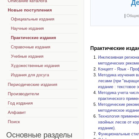
Описание каталога
Де
Новые поступления
|
Общие
Официальные издания
Научные издания
Практические издания
Справочные издания
Практические изда
Учебные издания
Инклюзивная региона
методических рекоме
Художественные издания
Концепт - Язык - Про
Издания для досуга
Методика изучения в
лесами (при "выращи
Периодические издания
издание : текстовое 
Методика учета числ
Производители
практического примен
Год издания
Методические рекоме
методическое издание
Алфавит
Технология применен
Поиск
хвойных лесов от кор
издание).
Основные
разделы
Функциональные стили