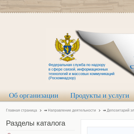
Об организации
Продукты и услуги
Главная страница
⇒
Направление деятельности
⇒
Депозитарий э
Разделы
каталога