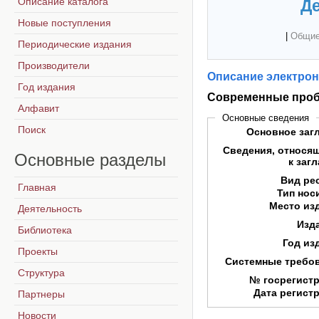
Описание каталога
Де
Новые поступления
|
Общие
Периодические издания
Производители
Описание электрон
Год издания
Современные проб
Алфавит
Основные сведения
Поиск
Основное заг
Сведения, относя
Основные
разделы
к заг
Вид ре
Главная
Тип нос
Место из
Деятельность
Изд
Библиотека
Год из
Проекты
Системные требо
Структура
№ госрегист
Дата регист
Партнеры
Новости