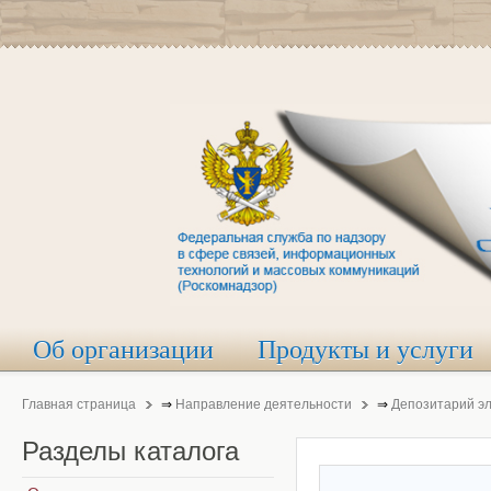
Об организации
Продукты и услуги
Главная страница
⇒
Направление деятельности
⇒
Депозитарий э
Разделы
каталога