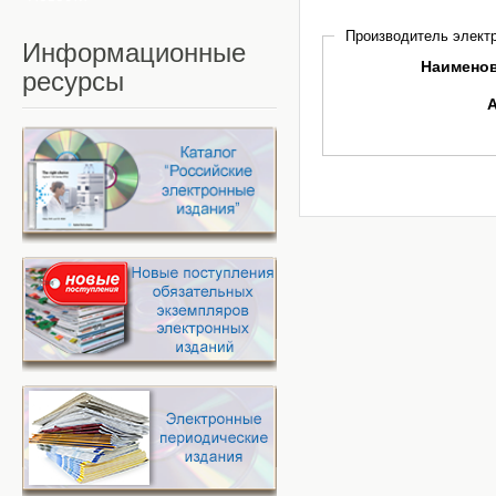
Производитель электр
Информационные
Наимено
ресурсы