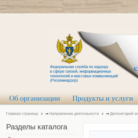
Об организации
Продукты и услуги
Главная страница
⇒
Направление деятельности
⇒
Депозитарий э
Разделы
каталога