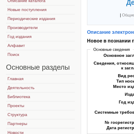
Описание каталога
Де
Новые поступления
|
Общие
Периодические издания
Производители
Описание электрон
Год издания
Новое в познании 
Алфавит
Основные сведения
Поиск
Основное заг
Сведения, относя
Основные
разделы
к заг
Вид ре
Главная
Тип нос
Место из
Деятельность
Изд
Библиотека
Год из
Проекты
Системные требо
Структура
№ госрегист
Партнеры
Дата регист
Новости