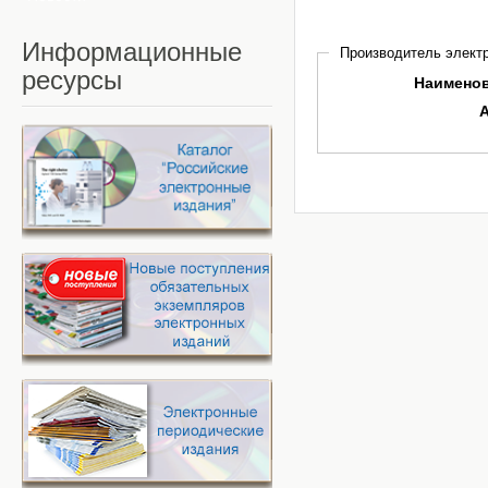
Информационные
Производитель электр
ресурсы
Наимено