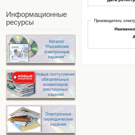
Информационные
ресурсы
Производитель электр
Наимено