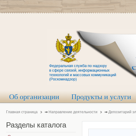
Об организации
Продукты и услуги
Главная страница
⇒
Направление деятельности
⇒
Депозитарий э
Разделы
каталога