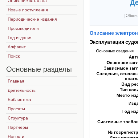
Описание каталога
Де
Новые поступления
|
Общие
Периодические издания
Производители
Описание электрон
Год издания
Эксплуатация судо
Алфавит
Основные сведения
Поиск
Авт
Основное заг
Основные
разделы
Зависимое заг
Сведения, относя
к заг
Главная
Вид ре
Тип нос
Деятельность
Место из
Библиотека
Изд
Проекты
Год из
Структура
Системные требо
Партнеры
№ госрегист
Новости
Дата регист