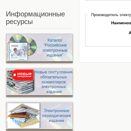
Информационные
Производитель электр
ресурсы
Наимено