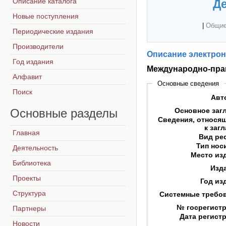
Описание каталога
Де
Новые поступления
|
Общие
Периодические издания
Производители
Описание электрон
Год издания
Международно-прав
Алфавит
Основные сведения
Поиск
Авт
Основные
разделы
Основное заг
Сведения, относя
к заг
Главная
Вид ре
Тип нос
Деятельность
Место из
Библиотека
Изд
Проекты
Год из
Структура
Системные требо
№ госрегист
Партнеры
Дата регист
Новости