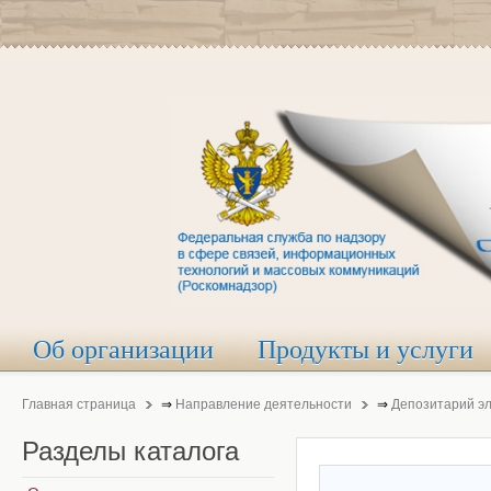
Об организации
Продукты и услуги
Главная страница
⇒
Направление деятельности
⇒
Депозитарий э
Разделы
каталога