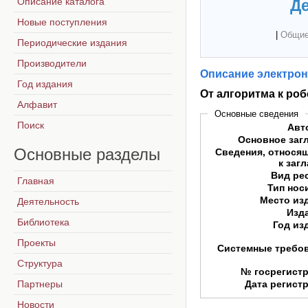
Описание каталога
Де
Новые поступления
|
Общие
Периодические издания
Производители
Описание электрон
Год издания
От алгоритма к роб
Алфавит
Основные сведения
Поиск
Авт
Основное заг
Основные
разделы
Сведения, относя
к заг
Вид ре
Главная
Тип нос
Место из
Деятельность
Изд
Библиотека
Год из
Проекты
Системные требо
Структура
№ госрегист
Партнеры
Дата регист
Новости