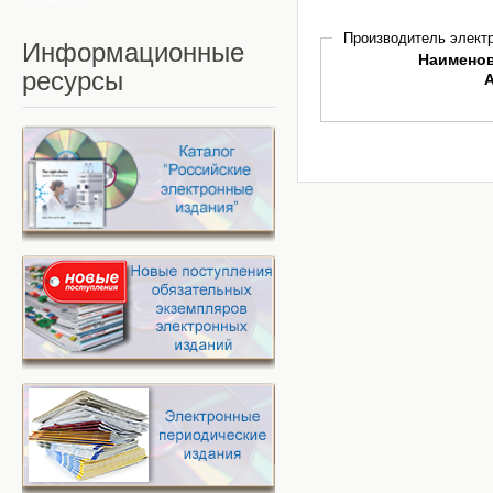
Производитель электр
Информационные
Наимено
ресурсы