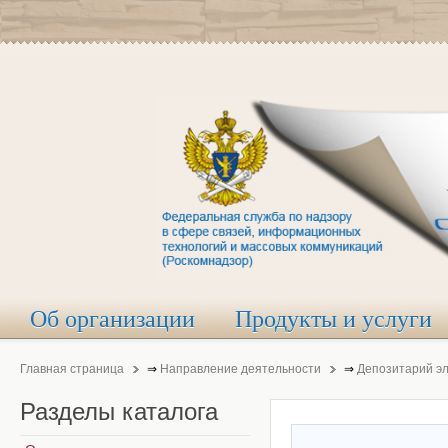
Об организации
Продукты и услуги
Главная страница
⇒
Направление деятельности
⇒
Депозитарий э
Разделы
каталога