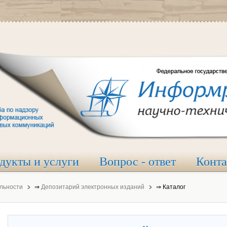
дукты и услуги
Вопрос - ответ
Конт
льности
⇒
Депозитарий электронных изданий
⇒
Каталог