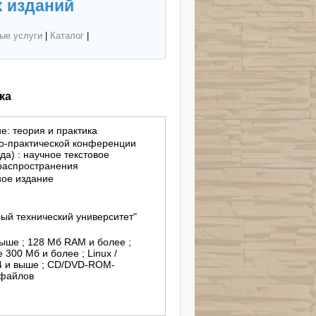
 изданий
ые услуги
|
Каталог
|
ка
е: теория и практика
о-практической конференции
да) : научное текстовое
 распространения
ное издание
ый технический университет"
выше ; 128 Мб RAM и более ;
 300 Мб и более ; Linux /
4 и выше ; CD/DVD-ROM-
-файлов