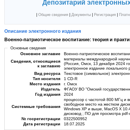
Депозитарий электронных
|
Общие сведения
|
Документы
|
Регистрация
|
Платн
Описание электронного издания
Военно-патриотическое воспитание: теория и практи
Основные сведения
Основное заглавие
Военно-патриотическое воспитани
материалы международной научн
Сведения, относящиеся
(Россия, Омск, 13 декабря 2024 го
к заглавию
электронное издание локального
Вид ресурса
Текстовое (символьное) электрон
Тип носителя
1 CD-R
Место издания
г. Омск
Издатель
ФГАОУ ВО "Омский государственн
Год издания
2024
процессор с частотой 800 МГц и 
свободное место на жестком диске
Системные требования
Windows XP и выше, MacOS X 10.
дисковод ; ПО для просмотра pdf
№ госрегистрации
0322500952
Дата регистрации
18.07.2025