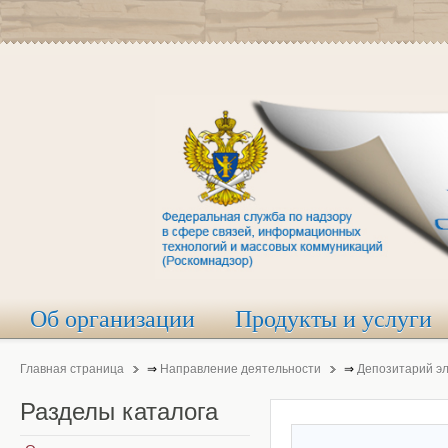
Об организации
Продукты и услуги
Главная страница
⇒
Направление деятельности
⇒
Депозитарий э
Разделы
каталога