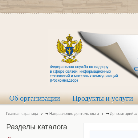
Об организации
Продукты и услуги
Главная страница
⇒
Направление деятельности
⇒
Депозитарий э
Разделы
каталога