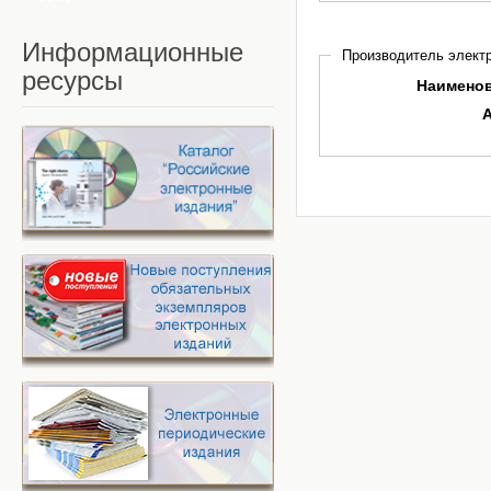
Информационные
Производитель электр
ресурсы
Наимено