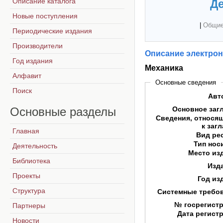
Описание каталога
Де
Новые поступления
|
Общие
Периодические издания
Производители
Описание электрон
Год издания
Механика
Алфавит
Основные сведения
Поиск
Авт
Основные
разделы
Основное заг
Сведения, относя
к заг
Главная
Вид ре
Тип нос
Деятельность
Место из
Библиотека
Изд
Проекты
Год из
Структура
Системные требо
№ госрегист
Партнеры
Дата регист
Новости