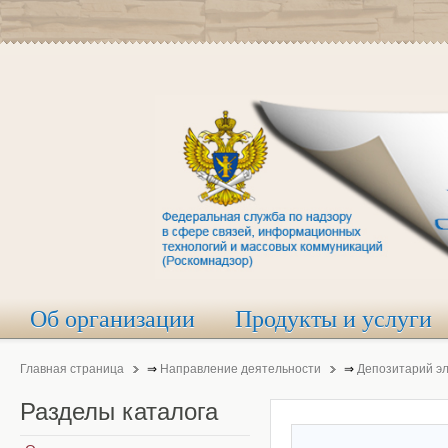
Об организации
Продукты и услуги
Главная страница
⇒
Направление деятельности
⇒
Депозитарий э
Разделы
каталога