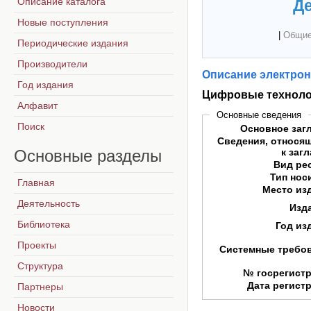
Описание каталога
Де
Новые поступления
|
Общие
Периодические издания
Производители
Описание электрон
Год издания
Цифровые техноло
Алфавит
Основные сведения
Поиск
Основное заг
Сведения, относя
Основные
разделы
к заг
Вид ре
Тип нос
Главная
Место из
Деятельность
Изд
Библиотека
Год из
Проекты
Системные требо
Структура
№ госрегист
Дата регист
Партнеры
Новости