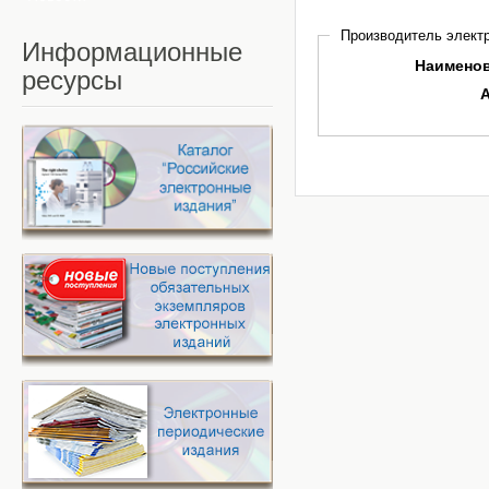
Производитель электр
Информационные
Наимено
ресурсы