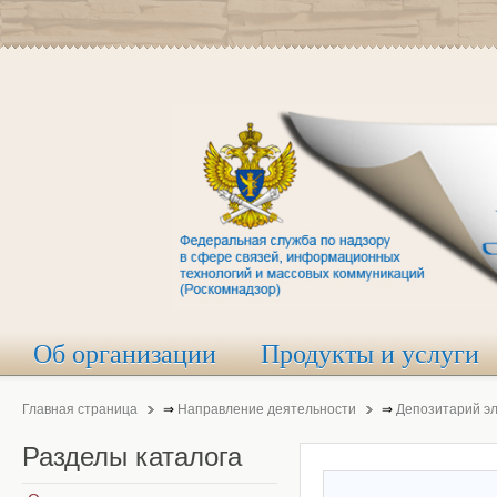
Об организации
Продукты и услуги
Главная страница
⇒
Направление деятельности
⇒
Депозитарий э
Разделы
каталога