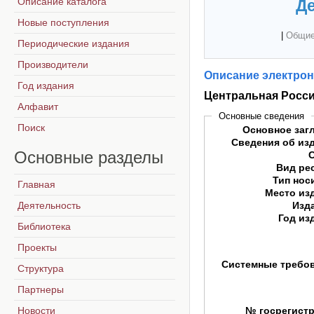
Описание каталога
Де
Новые поступления
|
Общие
Периодические издания
Производители
Описание электрон
Год издания
Центральная Росс
Алфавит
Основные сведения
Поиск
Основное заг
Сведения об из
Основные
разделы
Вид ре
Тип нос
Главная
Место из
Деятельность
Изд
Год из
Библиотека
Проекты
Системные требо
Структура
Партнеры
Новости
№ госрегист