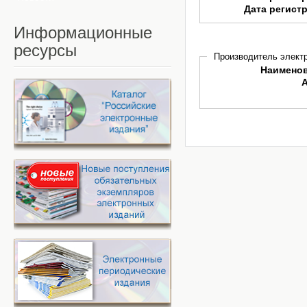
Дата регист
Информационные
ресурсы
Производитель электр
Наимено