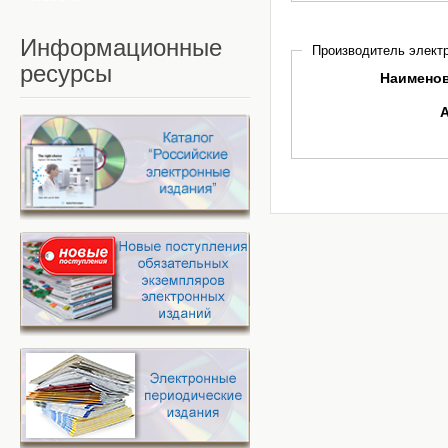
Информационные
Производитель электр
ресурсы
Наимено