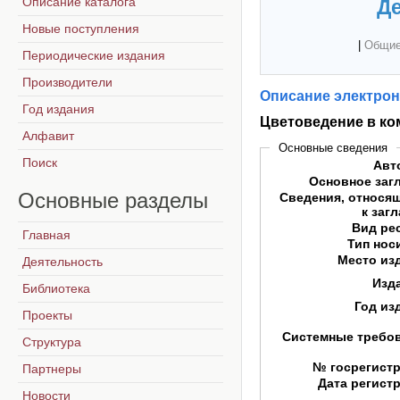
Описание каталога
Де
Новые поступления
|
Общие
Периодические издания
Производители
Описание электрон
Год издания
Цветоведение в к
Алфавит
Основные сведения
Поиск
Авт
Основное заг
Основные
разделы
Сведения, относя
к заг
Вид ре
Главная
Тип нос
Место из
Деятельность
Изд
Библиотека
Год из
Проекты
Системные требо
Структура
№ госрегист
Партнеры
Дата регист
Новости