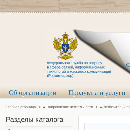
Об организации
Продукты и услуги
Главная страница
⇒
Направление деятельности
⇒
Депозитарий э
Разделы
каталога