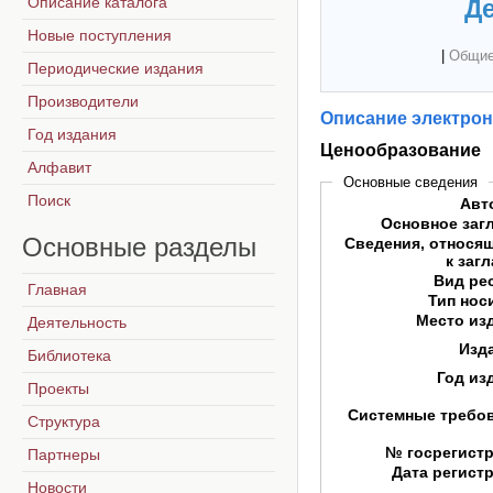
Описание каталога
Де
Новые поступления
|
Общие
Периодические издания
Производители
Описание электрон
Год издания
Ценообразование
Алфавит
Основные сведения
Поиск
Авт
Основное заг
Основные
разделы
Сведения, относя
к заг
Вид ре
Главная
Тип нос
Место из
Деятельность
Изд
Библиотека
Год из
Проекты
Системные требо
Структура
№ госрегист
Партнеры
Дата регист
Новости