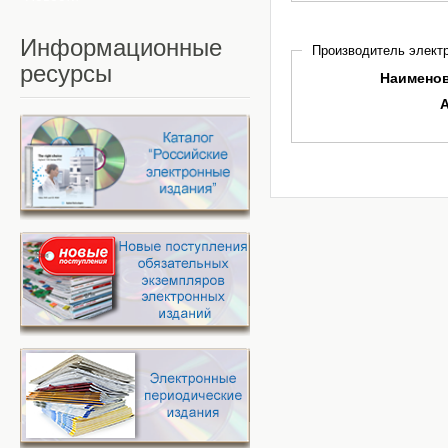
Информационные
Производитель электр
ресурсы
Наимено