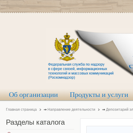
Об организации
Продукты и услуги
Главная страница
⇒
Направление деятельности
⇒
Депозитарий э
Разделы
каталога