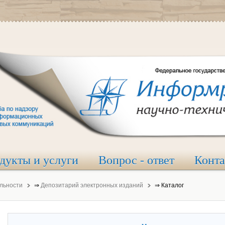
дукты и услуги
Вопрос - ответ
Конт
льности
⇒
Депозитарий электронных изданий
⇒
Каталог