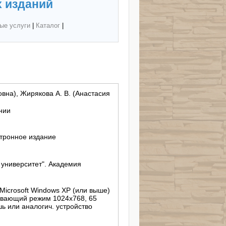
 изданий
ые услуги
|
Каталог
|
вна), Жирякова А. В. (Анастасия
нии
тронное издание
ниверситет". Академия
 Microsoft Windows XP (или выше)
живающий режим 1024х768, 65
ь или аналогич. устройство