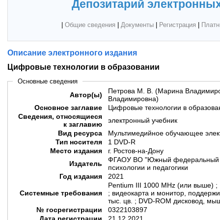
Депозитарий электронных
|
Общие сведения
|
Документы
|
Регистрация
|
Платн
Описание электронного издания
Цифровые технологии в образовании
Основные сведения
Петрова М. В. (Марина Владимиро
Автор(ы)
Владимировна)
Основное заглавие
Цифровые технологии в образова
Сведения, относящиеся
электронный учебник
к заглавию
Вид ресурса
Мультимедийное обучающее элек
Тип носителя
1 DVD-R
Место издания
г. Ростов-на-Дону
ФГАОУ ВО "Южный федеральный у
Издатель
психологии и педагогики
Год издания
2021
Pentium III 1000 MHz (или выше) ;
Системные требования
; видеокарта и монитор, поддер
тыс. цв. ; DVD-ROM дисковод, мыш
№ госрегистрации
0322103897
Дата регистрации
21.12.2021