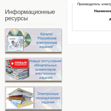
Производитель электр
Информационные
Наимено
ресурсы