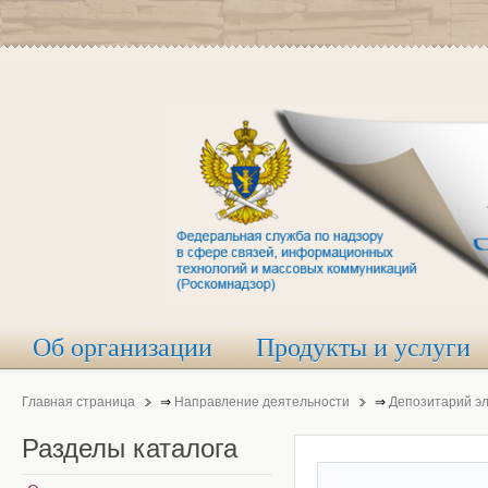
Об организации
Продукты и услуги
Главная страница
⇒
Направление деятельности
⇒
Депозитарий э
Разделы
каталога