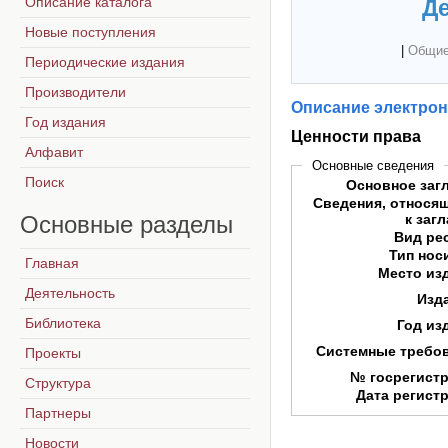
Описание каталога
Де
Новые поступления
|
Общие
Периодические издания
Производители
Описание электрон
Год издания
Ценности права
Алфавит
Основные сведения
Поиск
Основное заг
Сведения, относя
Основные
разделы
к заг
Вид ре
Тип нос
Главная
Место из
Деятельность
Изд
Библиотека
Год из
Системные требо
Проекты
№ госрегист
Структура
Дата регист
Партнеры
Новости