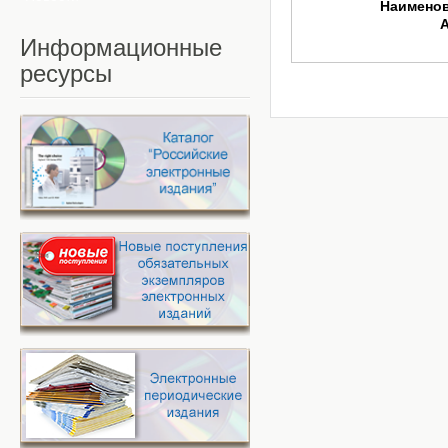
Наимено
Информационные
ресурсы