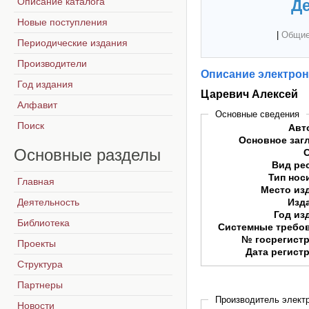
Описание каталога
Де
Новые поступления
|
Общие
Периодические издания
Производители
Описание электрон
Год издания
Царевич Алексей
Алфавит
Основные сведения
Поиск
Авт
Основное заг
Основные
разделы
Вид ре
Тип нос
Главная
Место из
Деятельность
Изд
Год из
Библиотека
Системные требо
№ госрегист
Проекты
Дата регист
Структура
Партнеры
Производитель электр
Новости