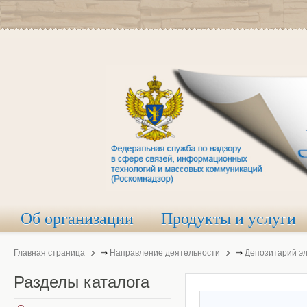
Об организации
Продукты и услуги
Главная страница
⇒
Направление деятельности
⇒
Депозитарий э
Разделы
каталога