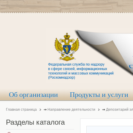
Об организации
Продукты и услуги
Главная страница
⇒
Направление деятельности
⇒
Депозитарий э
Разделы
каталога