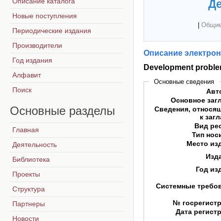
Описание каталога
Де
Новые поступления
|
Общие
Периодические издания
Производители
Описание электрон
Год издания
Development problem
Алфавит
Основные сведения
Поиск
Авт
Основное заг
Основные
разделы
Сведения, относя
к заг
Вид ре
Главная
Тип нос
Место из
Деятельность
Изд
Библиотека
Год из
Проекты
Системные требо
Структура
№ госрегист
Партнеры
Дата регист
Новости