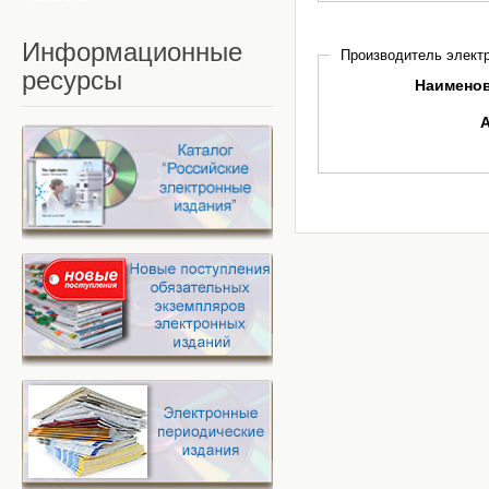
Информационные
Производитель электр
ресурсы
Наимено