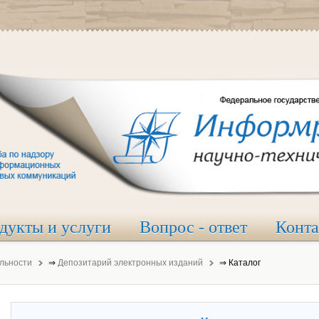
дукты и услуги
Вопрос - ответ
Конт
льности
⇒
Депозитарий электронных изданий
⇒
Каталог