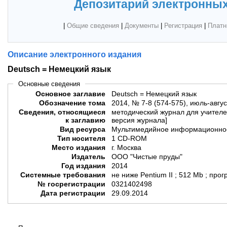
Депозитарий электронных
|
Общие сведения
|
Документы
|
Регистрация
|
Платн
Описание электронного издания
Deutsch = Немецкий язык
Основные сведения
Основное заглавие
Deutsch = Немецкий язык
Обозначение тома
2014, № 7-8 (574-575), июль-авгус
Сведения, относящиеся
методический журнал для учителе
к заглавию
версия журнала]
Вид ресурса
Мультимедийное информационное
Тип носителя
1 CD-ROM
Место издания
г. Москва
Издатель
ООО "Чистые пруды"
Год издания
2014
Системные требования
не ниже Pentium II ; 512 Mb ; пр
№ госрегистрации
0321402498
Дата регистрации
29.09.2014