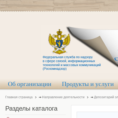
Об организации
Продукты и услуги
Главная страница
⇒
Направление деятельности
⇒
Депозитарий э
Разделы
каталога