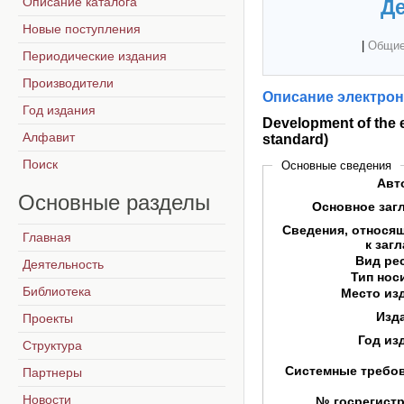
Описание каталога
Де
Новые поступления
|
Общие
Периодические издания
Производители
Описание электрон
Год издания
Development of the 
Алфавит
standard)
Поиск
Основные сведения
Авт
Основные
разделы
Основное заг
Сведения, относя
Главная
к заг
Вид ре
Деятельность
Тип нос
Библиотека
Место из
Изд
Проекты
Год из
Структура
Системные требо
Партнеры
Новости
№ госрегист