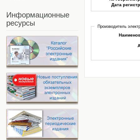
Дата регист
Информационные
ресурсы
Производитель электр
Наимено