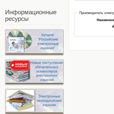
Информационные
Производитель электр
ресурсы
Наимено