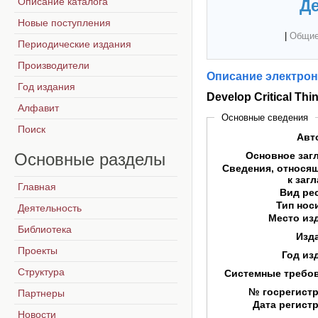
Описание каталога
Де
Новые поступления
|
Общие
Периодические издания
Производители
Описание электрон
Год издания
Develop Critical Th
Алфавит
Основные сведения
Поиск
Авт
Основные
разделы
Основное заг
Сведения, относя
к заг
Главная
Вид ре
Тип нос
Деятельность
Место из
Библиотека
Изд
Проекты
Год из
Структура
Системные требо
№ госрегист
Партнеры
Дата регист
Новости