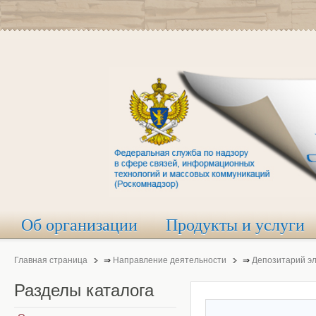
Об организации
Продукты и услуги
Главная страница
⇒
Направление деятельности
⇒
Депозитарий э
Разделы
каталога