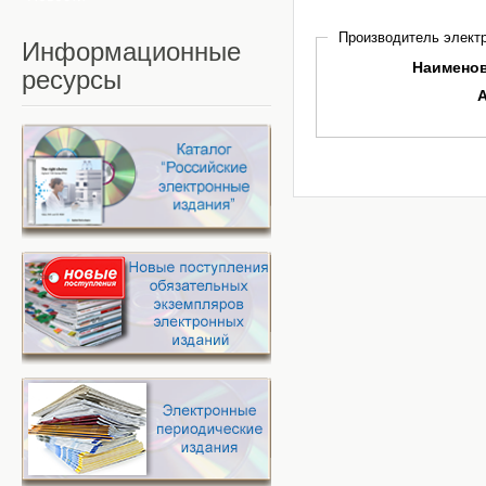
Производитель электр
Информационные
Наимено
ресурсы