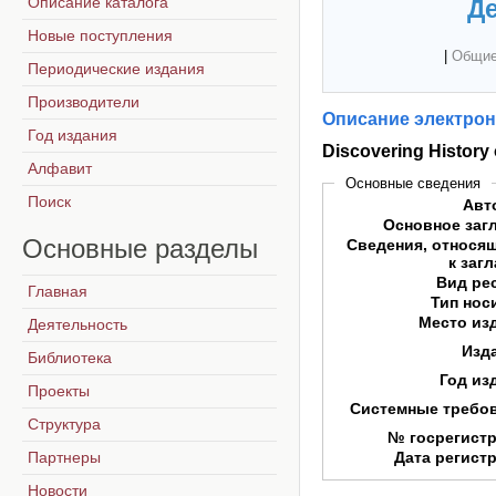
Описание каталога
Де
Новые поступления
|
Общие
Периодические издания
Производители
Описание электрон
Год издания
Discovering History 
Алфавит
Основные сведения
Поиск
Авт
Основное заг
Основные
разделы
Сведения, относя
к заг
Вид ре
Главная
Тип нос
Место из
Деятельность
Изд
Библиотека
Год из
Проекты
Системные требо
Структура
№ госрегист
Партнеры
Дата регист
Новости