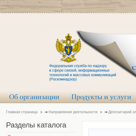
Об организации
Продукты и услуги
Главная страница
⇒
Направление деятельности
⇒
Депозитарий э
Разделы
каталога