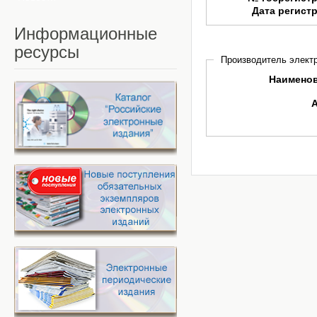
Дата регист
Информационные
ресурсы
Производитель электр
Наимено