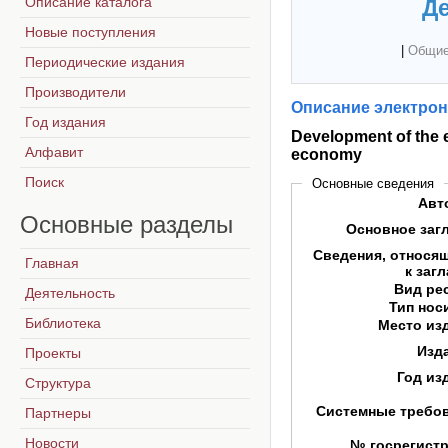
Описание каталога
Де
Новые поступления
|
Общие
Периодические издания
Производители
Описание электрон
Год издания
Development of the e
Алфавит
economy
Поиск
Основные сведения
Авт
Основные
разделы
Основное заг
Сведения, относя
Главная
к заг
Вид ре
Деятельность
Тип нос
Библиотека
Место из
Изд
Проекты
Год из
Структура
Системные требо
Партнеры
Новости
№ госрегист