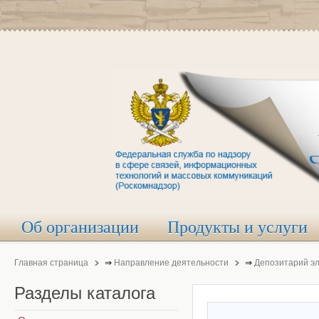
Об организации
Продукты и услуги
Главная страница
⇒
Направление деятельности
⇒
Депозитарий э
Разделы
каталога