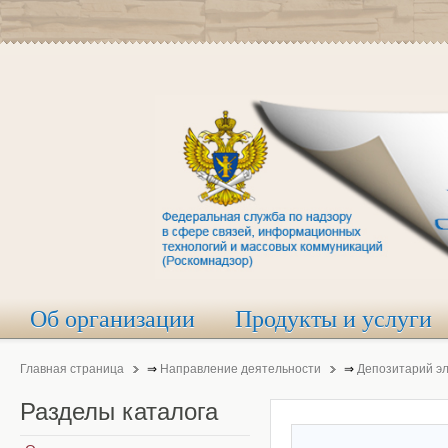
Об организации
Продукты и услуги
Главная страница
⇒
Направление деятельности
⇒
Депозитарий э
Разделы
каталога