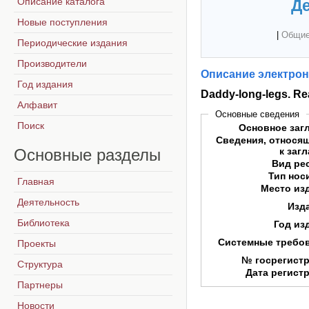
Описание каталога
Де
Новые поступления
|
Общие
Периодические издания
Производители
Описание электрон
Год издания
Daddy-long-legs. Re
Алфавит
Основные сведения
Поиск
Основное заг
Сведения, относя
Основные
разделы
к заг
Вид ре
Тип нос
Главная
Место из
Деятельность
Изд
Библиотека
Год из
Системные требо
Проекты
№ госрегист
Структура
Дата регист
Партнеры
Новости