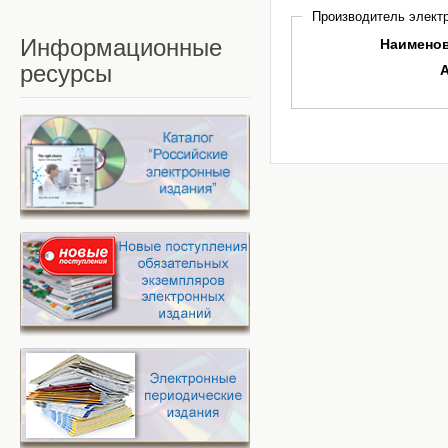
Производитель электр
Информационные
Наимено
ресурсы