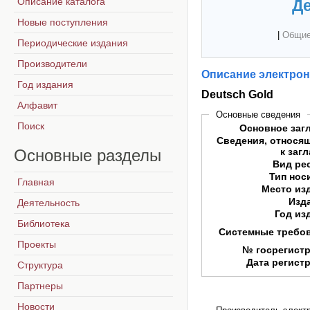
Описание каталога
Де
Новые поступления
|
Общие
Периодические издания
Производители
Описание электрон
Год издания
Deutsch Gold
Алфавит
Основные сведения
Поиск
Основное заг
Сведения, относя
Основные
разделы
к заг
Вид ре
Тип нос
Главная
Место из
Изд
Деятельность
Год из
Библиотека
Системные требо
Проекты
№ госрегист
Дата регист
Структура
Партнеры
Новости