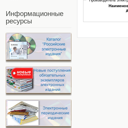
Производитель электр
Наимено
Информационные
ресурсы