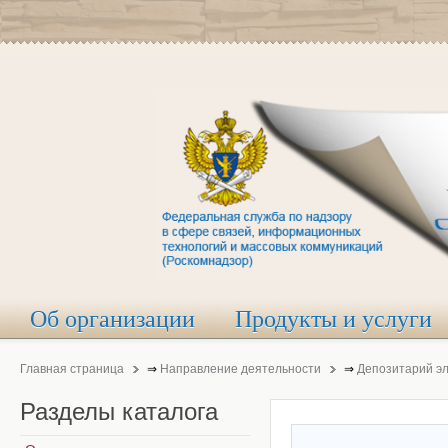
Об организации
Продукты и услуги
Главная страница
⇒
Направление деятельности
⇒
Депозитарий э
Разделы
каталога