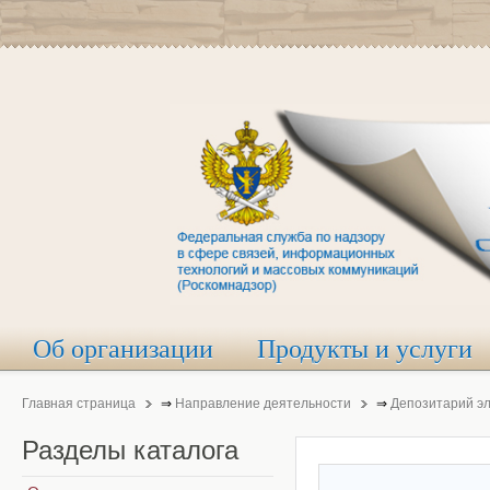
Об организации
Продукты и услуги
Главная страница
⇒
Направление деятельности
⇒
Депозитарий э
Разделы
каталога