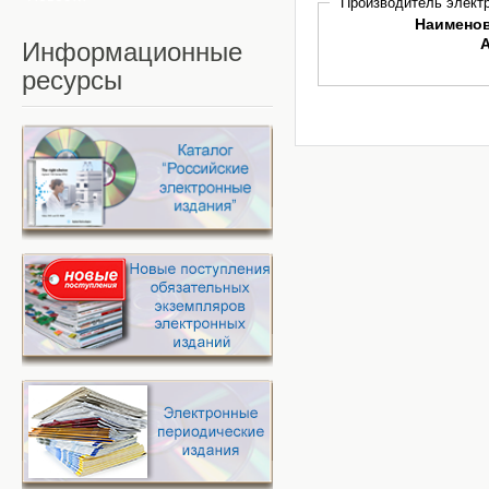
Производитель электр
Наимено
Информационные
ресурсы