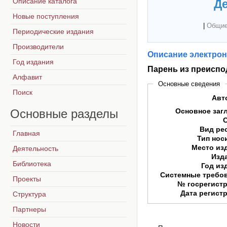
Описание каталога
Де
Новые поступления
|
Общие
Периодические издания
Производители
Описание электрон
Год издания
Парень из преиспо
Алфавит
Основные сведения
Поиск
Авт
Основные
разделы
Основное заг
Вид ре
Главная
Тип нос
Место из
Деятельность
Изд
Библиотека
Год из
Системные требо
Проекты
№ госрегист
Дата регист
Структура
Партнеры
Новости