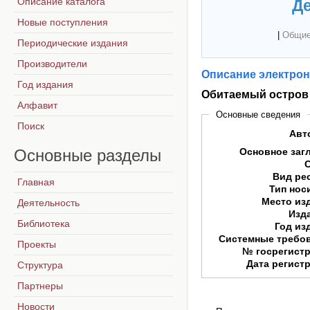
Описание каталога
Де
Новые поступления
|
Общие
Периодические издания
Производители
Описание электрон
Год издания
Обитаемый остров
Алфавит
Основные сведения
Поиск
Авт
Основные
разделы
Основное заг
Вид ре
Главная
Тип нос
Место из
Деятельность
Изд
Библиотека
Год из
Системные требо
Проекты
№ госрегист
Дата регист
Структура
Партнеры
Новости