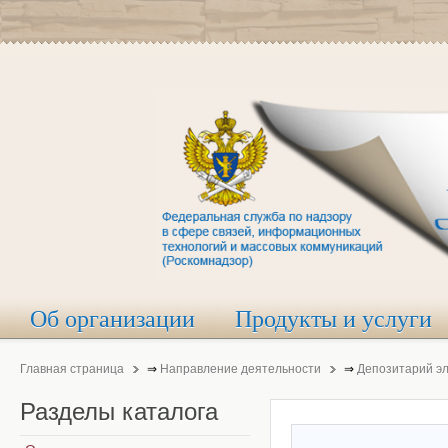
Об организации
Продукты и услуги
Главная страница
⇒
Направление деятельности
⇒
Депозитарий э
Разделы
каталога