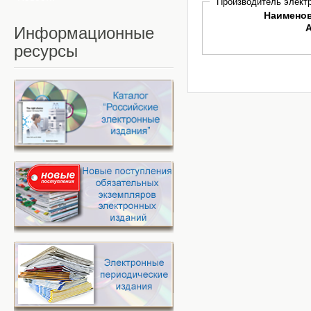
Производитель электр
Наимено
Информационные
ресурсы