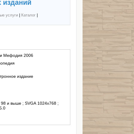
 изданий
ые услуги
|
Каталог
|
 и Мефодия 2006
лопедия
тронное издание
s 98 и выше ; SVGA 1024x768 ;
5.0