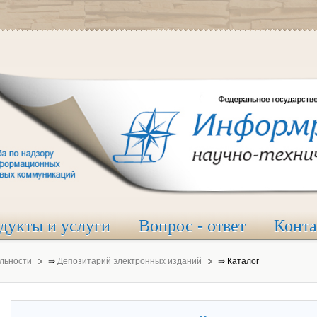
дукты и услуги
Вопрос - ответ
Конт
льности
⇒
Депозитарий электронных изданий
⇒
Каталог