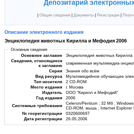
Депозитарий электронных
|
Общие сведения
|
Документы
|
Регистрация
|
Платн
Описание электронного издания
Энциклопедия животных Кирилла и Мефодия 2006
Основные сведения
Основное заглавие
Энциклопедия животных Кирилла
Сведения, относящиеся
современная мультимедиа-энцик
к заглавию
Серия
Знания обо всём
Вид ресурса
Мультимедийное обучающее элек
Тип носителя
2 CD-ROM
Место издания
г. Москва
Издатель
ООО "Кирилл и Мефодий"
Год издания
2006
Celeron/Pentium ; 32 Мб ; Window
Системные требования
CD-ROM, мышь ; Internet Explorer 
№ госрегистрации
0320600697
Дата регистрации
26.05.2006