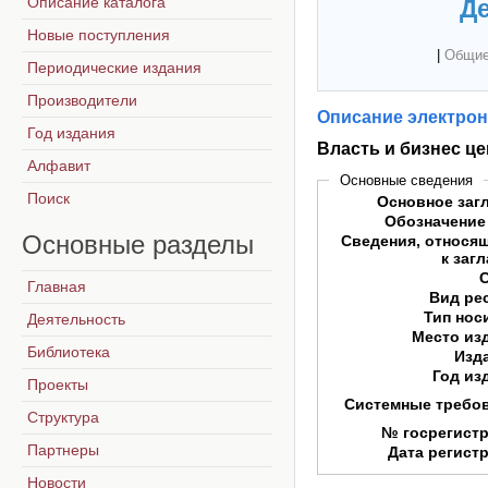
Описание каталога
Де
Новые поступления
|
Общие
Периодические издания
Производители
Описание электрон
Год издания
Власть и бизнес ц
Алфавит
Основные сведения
Поиск
Основное заг
Обозначение
Основные
разделы
Сведения, относя
к заг
Главная
Вид ре
Тип нос
Деятельность
Место из
Библиотека
Изд
Год из
Проекты
Системные требо
Структура
№ госрегист
Партнеры
Дата регист
Новости