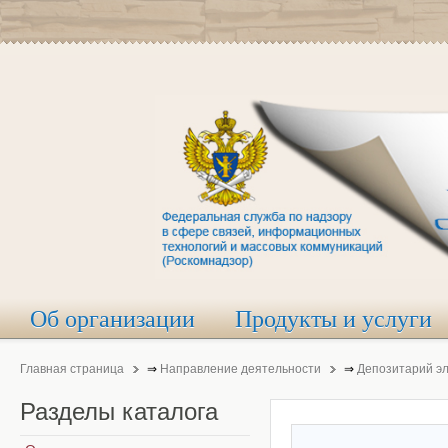
Об организации
Продукты и услуги
Главная страница
⇒
Направление деятельности
⇒
Депозитарий э
Разделы
каталога