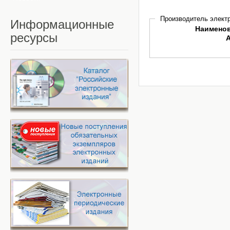
Производитель электр
Информационные
Наимено
ресурсы