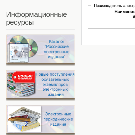
Производитель электр
Наимено
Информационные
ресурсы