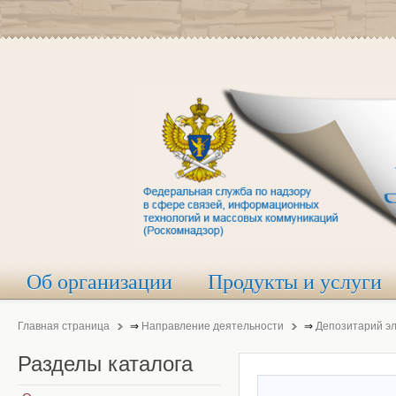
Об организации
Продукты и услуги
Главная страница
⇒
Направление деятельности
⇒
Депозитарий э
Разделы
каталога