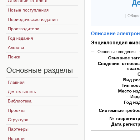
Описание каталога
Де
Новые поступления
|
Общие
Периодические издания
Производители
Описание электрон
Год издания
Энциклопедия жив
Алфавит
Основные сведения
Поиск
Основное заг
Сведения, относя
Основные
разделы
к заг
Вид ре
Главная
Тип нос
Место из
Деятельность
Изд
Библиотека
Год из
Проекты
Системные требо
№ госрегист
Структура
Дата регист
Партнеры
Новости