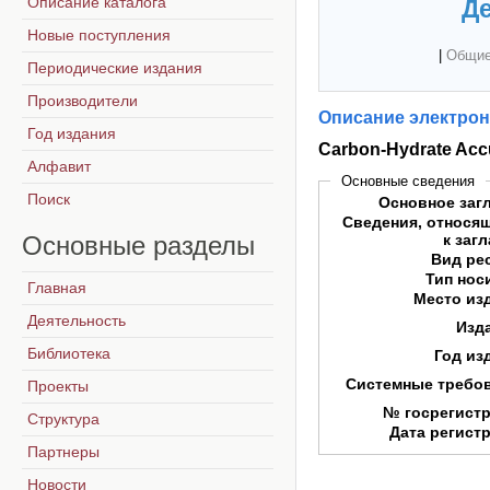
Описание каталога
Де
Новые поступления
|
Общие
Периодические издания
Производители
Описание электрон
Год издания
Carbon-Hydrate Accu
Алфавит
Основные сведения
Поиск
Основное заг
Сведения, относя
Основные
разделы
к заг
Вид ре
Тип нос
Главная
Место из
Деятельность
Изд
Библиотека
Год из
Системные требо
Проекты
№ госрегист
Структура
Дата регист
Партнеры
Новости