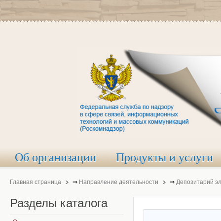
Об организации
Продукты и услуги
Главная страница
⇒
Направление деятельности
⇒
Депозитарий э
Разделы
каталога