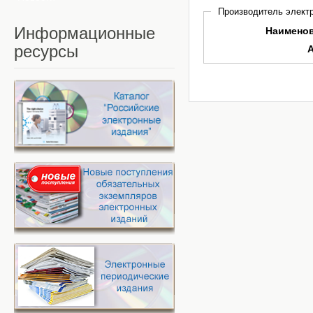
Производитель электр
Информационные
Наимено
ресурсы