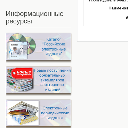
Производитель электр
Наимено
Информационные
ресурсы