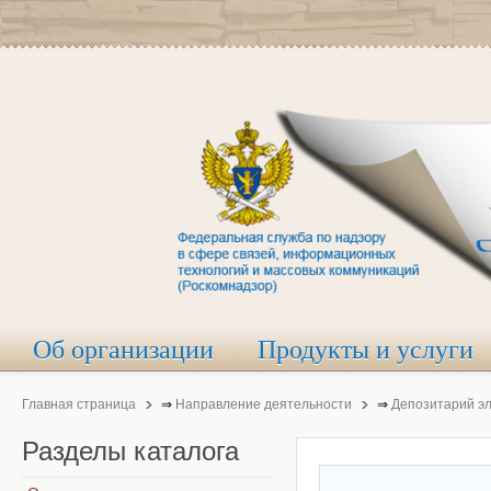
Об организации
Продукты и услуги
Главная страница
⇒
Направление деятельности
⇒
Депозитарий э
Разделы
каталога