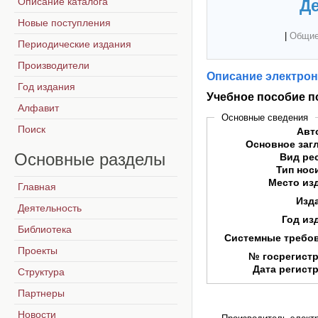
Описание каталога
Де
Новые поступления
|
Общие
Периодические издания
Производители
Описание электрон
Год издания
Учебное пособие п
Алфавит
Основные сведения
Поиск
Авт
Основное заг
Основные
разделы
Вид ре
Тип нос
Место из
Главная
Изд
Деятельность
Год из
Библиотека
Системные требо
Проекты
№ госрегист
Дата регист
Структура
Партнеры
Новости