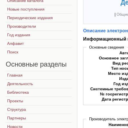
Описание каталога
Де
Новые поступления
|
Общие
Периодические издания
Производители
Описание электрон
Год издания
Информационный к
Алфавит
Основные сведения
Поиск
Авт
Основное заг
Основные
разделы
Вид ре
Тип нос
Место из
Главная
Изд
Деятельность
Год из
Системные требо
Библиотека
№ госрегист
Дата регист
Проекты
Структура
Партнеры
Производитель электр
Наимено
Новости