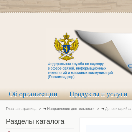
Об организации
Продукты и услуги
Главная страница
⇒
Направление деятельности
⇒
Депозитарий э
Разделы
каталога