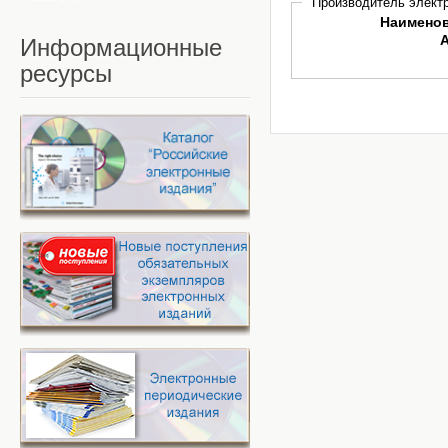
Производитель электр
Наимено
Информационные
ресурсы