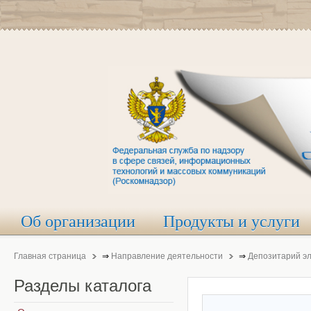
Об организации
Продукты и услуги
Главная страница
⇒
Направление деятельности
⇒
Депозитарий э
Разделы
каталога