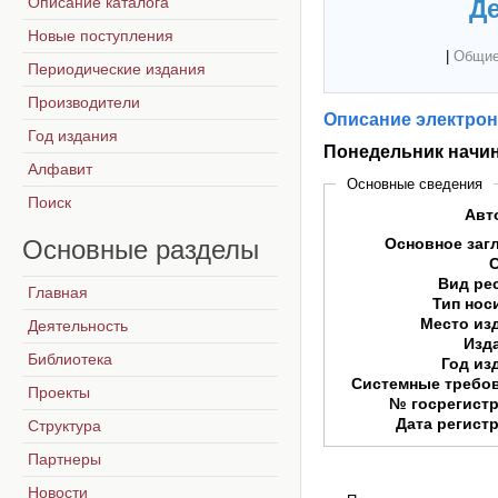
Описание каталога
Де
Новые поступления
|
Общие
Периодические издания
Производители
Описание электрон
Год издания
Понедельник начин
Алфавит
Основные сведения
Поиск
Авт
Основные
разделы
Основное заг
Вид ре
Главная
Тип нос
Место из
Деятельность
Изд
Библиотека
Год из
Системные требо
Проекты
№ госрегист
Дата регист
Структура
Партнеры
Новости