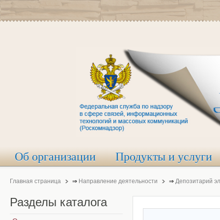
Об организации
Продукты и услуги
Главная страница
⇒
Направление деятельности
⇒
Депозитарий э
Разделы
каталога