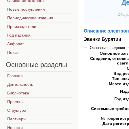
Описание каталога
Де
Новые поступления
|
Общие
Периодические издания
Производители
Описание электрон
Год издания
Эвенки Бурятии
Алфавит
Основные сведения
Поиск
Основное заг
Сведения, относя
Основные
разделы
к заг
Вид ре
Главная
Тип нос
Место из
Деятельность
Изд
Библиотека
Год из
Проекты
Системные требо
Структура
№ госрегист
Партнеры
Дата регист
Новости