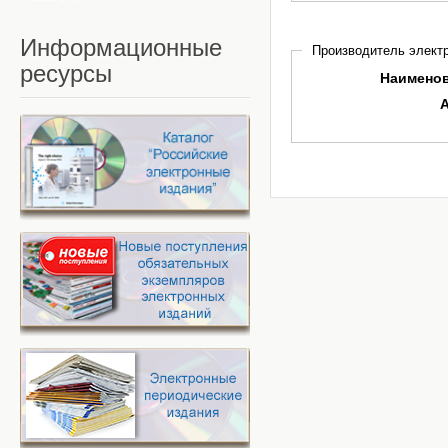
Информационные
Производитель электр
ресурсы
Наимено