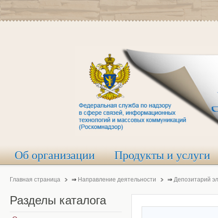
Об организации
Продукты и услуги
Главная страница
⇒
Направление деятельности
⇒
Депозитарий э
Разделы
каталога