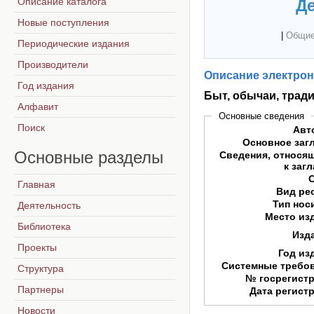
Описание каталога
Де
Новые поступления
|
Общие
Периодические издания
Производители
Описание электрон
Год издания
Быт, обычаи, трад
Алфавит
Основные сведения
Поиск
Авт
Основное заг
Основные
разделы
Сведения, относя
к заг
Главная
Вид ре
Тип нос
Деятельность
Место из
Библиотека
Изд
Проекты
Год из
Системные требо
Структура
№ госрегист
Партнеры
Дата регист
Новости