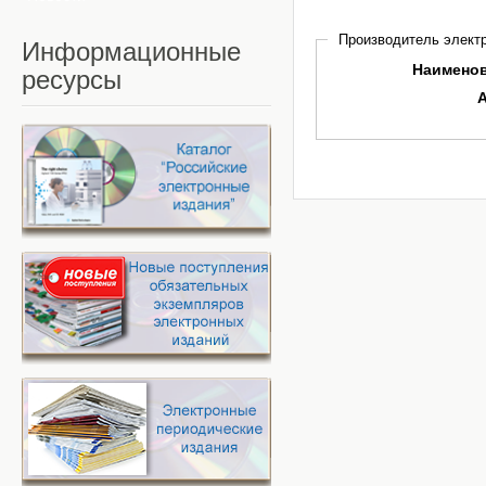
Производитель электр
Информационные
Наимено
ресурсы