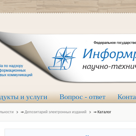
дукты и услуги
Вопрос - ответ
Конт
льности
⇒
Депозитарий электронных изданий
⇒
Каталог