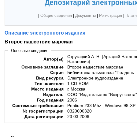
Депозитарий электронных
|
Общие сведения
|
Документы
|
Регистрация
|
Платн
Описание электронного издания
Второе нашествие марсиан
Основные сведения
Стругацкий А. Н. (Аркадий Натанов
Автор(ы)
Натанович)
Основное заглавие
Второе нашествие марсиан
Серия
Библиотека альманаха "Полдень. 
Вид ресурса
Электронное аудиоиздание
Тип носителя
1 CD-ROM
Место издания
г. Москва
Издатель
ООО "Издательство "Вокруг света"
Год издания
2006
Системные требования
Pentium 233 Mhz ; Windows 98-XP 
№ госрегистрации
0320600320
Дата регистрации
23.03.2006