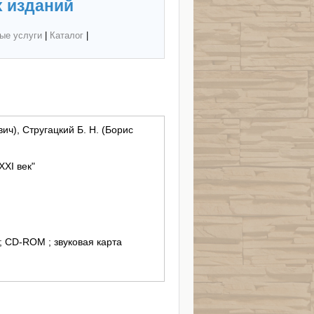
 изданий
ые услуги
|
Каталог
|
ич), Стругацкий Б. Н. (Борис
ХХI век"
; CD-ROM ; звуковая карта