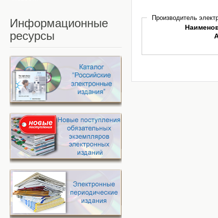
Производитель электр
Информационные
Наимено
ресурсы