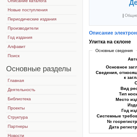
Описание каталога
Де
Новые поступления
|
Общие
Периодические издания
Производители
Описание электрон
Год издания
Улитка на склоне
Алфавит
Основные сведения
Поиск
Авт
Основные
разделы
Основное заг
Сведения, относя
к заг
Главная
Вид ре
Деятельность
Тип нос
Библиотека
Место из
Изд
Проекты
Год из
Системные требо
Структура
№ госрегист
Партнеры
Дата регист
Новости