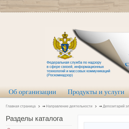
Об организации
Продукты и услуги
Главная страница
⇒
Направление деятельности
⇒
Депозитарий э
Разделы
каталога