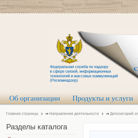
Об организации
Продукты и услуги
Главная страница
⇒
Направление деятельности
⇒
Депозитарий э
Разделы
каталога