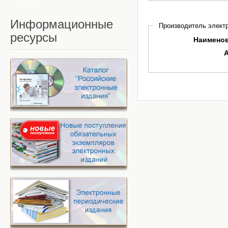
Информационные
Производитель электр
ресурсы
Наимено