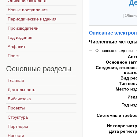
Описание каталога
Де
Новые поступления
|
Общие
Периодические издания
Производители
Описание электрон
Год издания
Численные метод
Алфавит
Основные сведения
Поиск
Авт
Основное заг
Основные
разделы
Сведения, относя
к заг
Вид ре
Главная
Тип нос
Место из
Деятельность
Изд
Библиотека
Год из
Проекты
Системные требо
Структура
№ госрегист
Партнеры
Дата регист
Новости