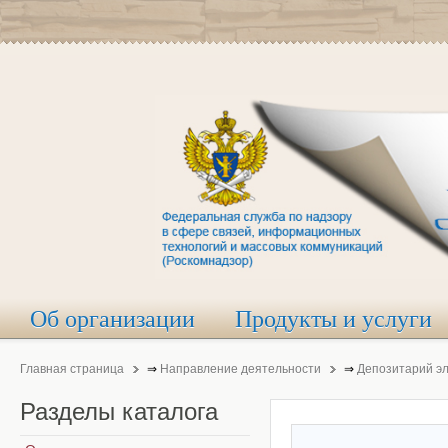
Об организации
Продукты и услуги
Главная страница
⇒
Направление деятельности
⇒
Депозитарий э
Разделы
каталога