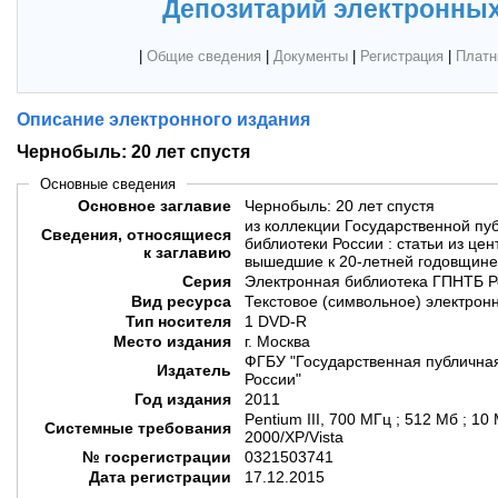
Депозитарий электронных
|
Общие сведения
|
Документы
|
Регистрация
|
Платн
Описание электронного издания
Чернобыль: 20 лет спустя
Основные сведения
Основное заглавие
Чернобыль: 20 лет спустя
из коллекции Государственной пу
Сведения, относящиеся
библиотеки России : статьи из це
к заглавию
вышедшие к 20-летней годовщине
Серия
Электронная библиотека ГПНТБ Р
Вид ресурса
Текстовое (символьное) электрон
Тип носителя
1 DVD-R
Место издания
г. Москва
ФГБУ "Государственная публичная
Издатель
России"
Год издания
2011
Pentium III, 700 МГц ; 512 Мб ; 10
Системные требования
2000/XP/Vista
№ госрегистрации
0321503741
Дата регистрации
17.12.2015