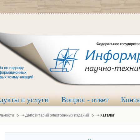
дукты и услуги
Вопрос - ответ
Конт
льности
⇒
Депозитарий электронных изданий
⇒
Каталог