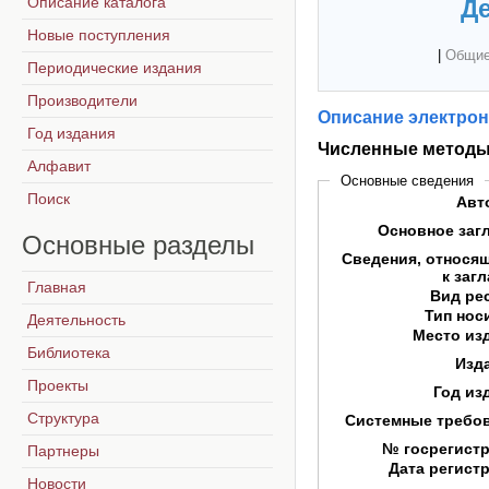
Описание каталога
Де
Новые поступления
|
Общие
Периодические издания
Производители
Описание электрон
Год издания
Численные методы 
Алфавит
Основные сведения
Поиск
Авт
Основное заг
Основные
разделы
Сведения, относя
к заг
Главная
Вид ре
Тип нос
Деятельность
Место из
Библиотека
Изд
Проекты
Год из
Структура
Системные требо
№ госрегист
Партнеры
Дата регист
Новости