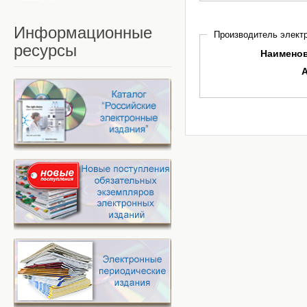
Информационные
Производитель электр
ресурсы
Наимено