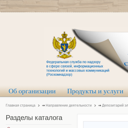
Об организации
Продукты и услуги
Главная страница
⇒
Направление деятельности
⇒
Депозитарий э
Разделы
каталога