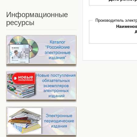
Информационные
Производитель электр
ресурсы
Наимено