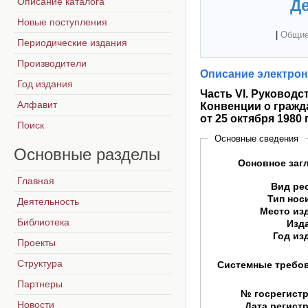
Описание каталога
Де
Новые поступления
|
Общие
Периодические издания
Производители
Описание электрон
Год издания
Часть VI. Руководс
Алфавит
Конвенции о гражд
от 25 октября 1980 г
Поиск
Основные сведения
Основные
разделы
Основное заг
Главная
Вид ре
Тип нос
Деятельность
Место из
Библиотека
Изд
Год из
Проекты
Структура
Системные требо
Партнеры
№ госрегист
Новости
Дата регист