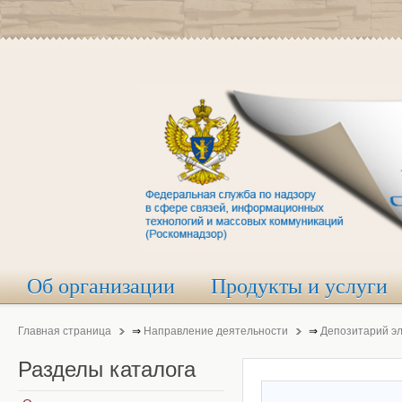
Об организации
Продукты и услуги
Главная страница
⇒
Направление деятельности
⇒
Депозитарий э
Разделы
каталога