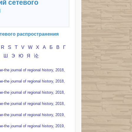
ий сетевого
я
тевого распространения
R
S
T
V
W
X
А
Б
В
Г
Ч
Ш
Э
Ю
Я
论
the journal of regional history, 2018,
the journal of regional history, 2018,
the journal of regional history, 2018,
the journal of regional history, 2018,
the journal of regional history, 2019,
the journal of regional history, 2019,