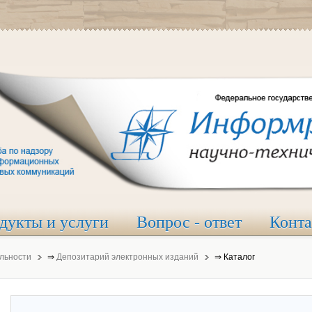
дукты и услуги
Вопрос - ответ
Конт
льности
⇒
Депозитарий электронных изданий
⇒
Каталог