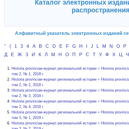
Каталог электронных издан
распространени
Алфавитный указатель электронных изданий се
"
(
1
3
4
A
B
C
D
E
F
G
H
I
J
L
M
N
O
P
Д
Е
Ж
З
И
К
Л
М
Н
О
П
Р
С
Т
У
Ф
Х
Ц
Historia provinciae-журнал региональной истории = Historia provinciae-
том 2, № 1, 2018 г.
Historia provinciae-журнал региональной истории = Historia provinciae-
том 2, № 2, 2018 г.
Historia provinciae-журнал региональной истории = Historia provinciae-
том 2, № 3, 2018 г.
Historia provinciae-журнал региональной истории = Historia provinciae-
том 2, № 4, 2018 г.
Historia provinciae-журнал региональной истории = Historia provinciae-
том 3, № 1, 2019 г.
Historia provinciae-журнал региональной истории = Historia provinciae-
том 3, № 2, 2019 г.