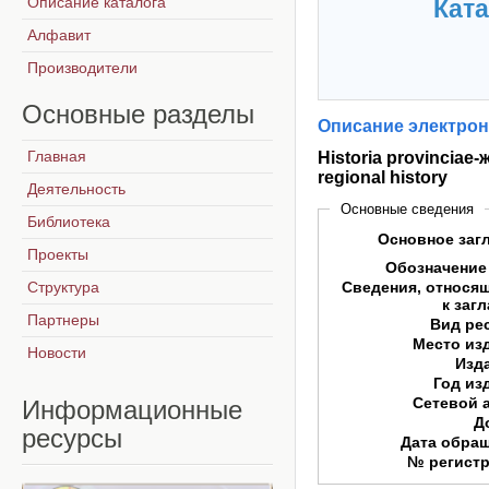
Описание каталога
Ката
Алфавит
Производители
Основные
разделы
Описание электрон
Главная
Historia provinciae
regional history
Деятельность
Основные сведения
Библиотека
Основное заг
Проекты
Обозначение
Структура
Сведения, относя
к заг
Партнеры
Вид ре
Место из
Новости
Изд
Год из
Сетевой 
Информационные
Д
ресурсы
Дата обра
№ регист