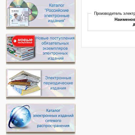
Производитель электр
Наимено