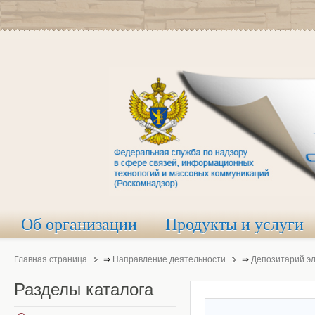
Об организации
Продукты и услуги
Главная страница
⇒
Направление деятельности
⇒
Депозитарий э
Разделы
каталога